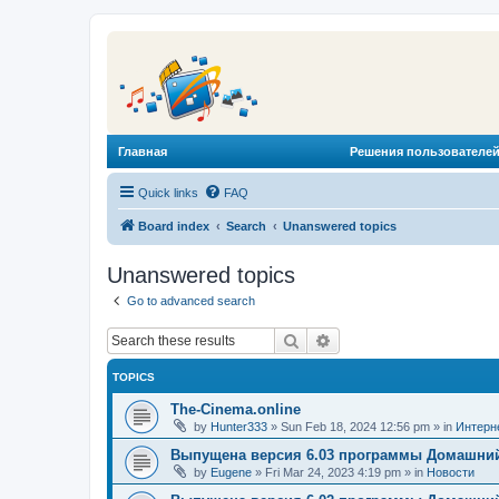
Главная
Решения пользователей
Quick links
FAQ
Board index
Search
Unanswered topics
Unanswered topics
Go to advanced search
Search
Advanced search
TOPICS
The-Cinema.online
by
Hunter333
»
Sun Feb 18, 2024 12:56 pm
» in
Интерн
Выпущена версия 6.03 программы Домашний
by
Eugene
»
Fri Mar 24, 2023 4:19 pm
» in
Новости