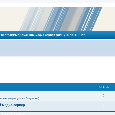
 программы "Домашний медиа-сервер (UPnP, DLNA, HTTP)"
REPLIES
R
0
ет медиа-ресурсы (Подкасты)
e
 медиа-сервер
R
0
p
e