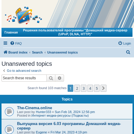
Решения пользователей программы "Домашний медиа-сервер
Главная
(UPnP, DLNA, HTTP)"
FAQ
Login
S
Board index
Search
Unanswered topics
e
Unanswered topics
a
Go to advanced search
r
Search
Advanced search
c
1
2
3
4
5
Next
Search found 103 matches
h
Topics
The-Cinema.online
Last post by
Hunter333
«
Sun Feb 18, 2024 12:56 pm
Posted in
Интернет медиа-ресурсы (Подкасты)
Выпущена версия 6.03 программы Домашний медиа-
сервер
Last post by
Eugene
«
Fri Mar 24, 2023 4:19 pm