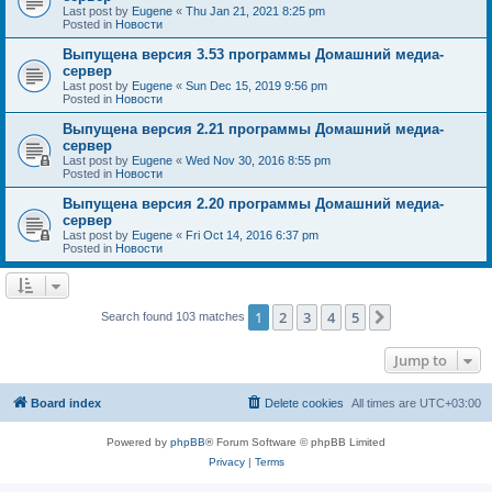
Last post by
Eugene
«
Thu Jan 21, 2021 8:25 pm
Posted in
Новости
Выпущена версия 3.53 программы Домашний медиа-
сервер
Last post by
Eugene
«
Sun Dec 15, 2019 9:56 pm
Posted in
Новости
Выпущена версия 2.21 программы Домашний медиа-
сервер
Last post by
Eugene
«
Wed Nov 30, 2016 8:55 pm
Posted in
Новости
Выпущена версия 2.20 программы Домашний медиа-
сервер
Last post by
Eugene
«
Fri Oct 14, 2016 6:37 pm
Posted in
Новости
1
2
3
4
5
Next
Search found 103 matches
Jump to
Board index
Delete cookies
All times are
UTC+03:00
Powered by
phpBB
® Forum Software © phpBB Limited
Privacy
|
Terms