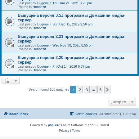
Last post by
Eugene
«
Thu Jan 21, 2021 8:25 pm
Posted in
Новости
Выпущена версия 3.53 программы Домашний медиа-
сервер
Last post by
Eugene
«
Sun Dec 15, 2019 9:56 pm
Posted in
Новости
Выпущена версия 2.21 программы Домашний медиа-
сервер
Last post by
Eugene
«
Wed Nov 30, 2016 8:55 pm
Posted in
Новости
Выпущена версия 2.20 программы Домашний медиа-
сервер
Last post by
Eugene
«
Fri Oct 14, 2016 6:37 pm
Posted in
Новости
1
2
3
4
5
Next
Search found 103 matches
Jump to
Board index
Delete cookies
All times are
UTC+03:00
Powered by
phpBB
® Forum Software © phpBB Limited
Privacy
|
Terms