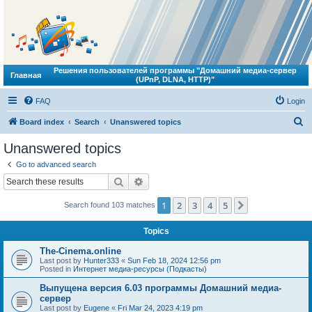
Решения пользователей программы "Домашний медиа-сервер
Главная
(UPnP, DLNA, HTTP)"
FAQ
Login
S
Board index
Search
Unanswered topics
e
Unanswered topics
a
Go to advanced search
r
Search
Advanced search
c
1
2
3
4
5
Next
Search found 103 matches
h
Topics
The-Cinema.online
Last post by
Hunter333
«
Sun Feb 18, 2024 12:56 pm
Posted in
Интернет медиа-ресурсы (Подкасты)
Выпущена версия 6.03 программы Домашний медиа-
сервер
Last post by
Eugene
«
Fri Mar 24, 2023 4:19 pm