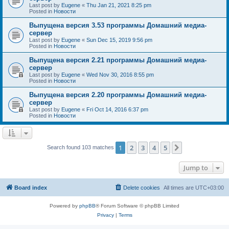
Last post by
Eugene
«
Thu Jan 21, 2021 8:25 pm
Posted in
Новости
Выпущена версия 3.53 программы Домашний медиа-
сервер
Last post by
Eugene
«
Sun Dec 15, 2019 9:56 pm
Posted in
Новости
Выпущена версия 2.21 программы Домашний медиа-
сервер
Last post by
Eugene
«
Wed Nov 30, 2016 8:55 pm
Posted in
Новости
Выпущена версия 2.20 программы Домашний медиа-
сервер
Last post by
Eugene
«
Fri Oct 14, 2016 6:37 pm
Posted in
Новости
1
2
3
4
5
Next
Search found 103 matches
Jump to
Board index
Delete cookies
All times are
UTC+03:00
Powered by
phpBB
® Forum Software © phpBB Limited
Privacy
|
Terms