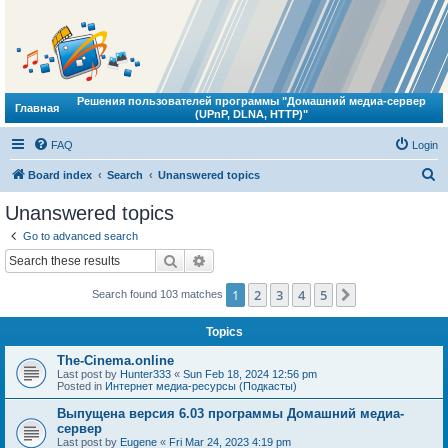
Решения пользователей программы "Домашний медиа-сервер
Главная
(UPnP, DLNA, HTTP)"
FAQ
Login
S
Board index
Search
Unanswered topics
e
Unanswered topics
a
Go to advanced search
r
Search
Advanced search
c
1
2
3
4
5
Next
Search found 103 matches
h
Topics
The-Cinema.online
Last post by
Hunter333
«
Sun Feb 18, 2024 12:56 pm
Posted in
Интернет медиа-ресурсы (Подкасты)
Выпущена версия 6.03 программы Домашний медиа-
сервер
Last post by
Eugene
«
Fri Mar 24, 2023 4:19 pm