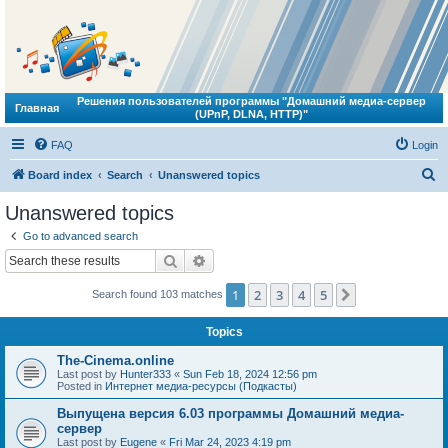
Решения пользователей программы "Домашний медиа-сервер
Главная
(UPnP, DLNA, HTTP)"
FAQ
Login
S
Board index
Search
Unanswered topics
e
Unanswered topics
a
Go to advanced search
r
Search
Advanced search
c
1
2
3
4
5
Next
Search found 103 matches
h
Topics
The-Cinema.online
Last post by
Hunter333
«
Sun Feb 18, 2024 12:56 pm
Posted in
Интернет медиа-ресурсы (Подкасты)
Выпущена версия 6.03 программы Домашний медиа-
сервер
Last post by
Eugene
«
Fri Mar 24, 2023 4:19 pm