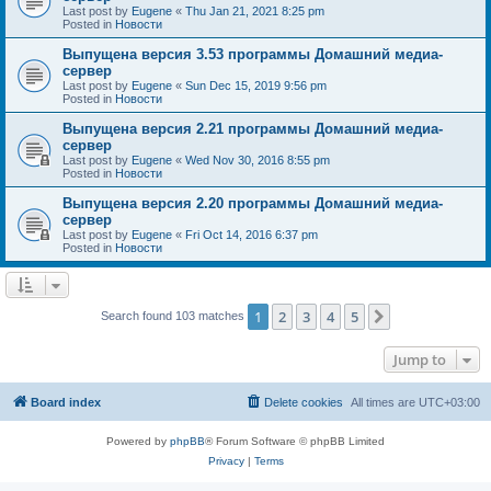
Last post by
Eugene
«
Thu Jan 21, 2021 8:25 pm
Posted in
Новости
Выпущена версия 3.53 программы Домашний медиа-
сервер
Last post by
Eugene
«
Sun Dec 15, 2019 9:56 pm
Posted in
Новости
Выпущена версия 2.21 программы Домашний медиа-
сервер
Last post by
Eugene
«
Wed Nov 30, 2016 8:55 pm
Posted in
Новости
Выпущена версия 2.20 программы Домашний медиа-
сервер
Last post by
Eugene
«
Fri Oct 14, 2016 6:37 pm
Posted in
Новости
1
2
3
4
5
Next
Search found 103 matches
Jump to
Board index
Delete cookies
All times are
UTC+03:00
Powered by
phpBB
® Forum Software © phpBB Limited
Privacy
|
Terms