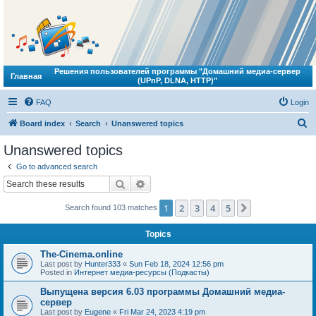
Решения пользователей программы "Домашний медиа-сервер
Главная
(UPnP, DLNA, HTTP)"
FAQ
Login
S
Board index
Search
Unanswered topics
e
Unanswered topics
a
Go to advanced search
r
Search
Advanced search
c
1
2
3
4
5
Next
Search found 103 matches
h
Topics
The-Cinema.online
Last post by
Hunter333
«
Sun Feb 18, 2024 12:56 pm
Posted in
Интернет медиа-ресурсы (Подкасты)
Выпущена версия 6.03 программы Домашний медиа-
сервер
Last post by
Eugene
«
Fri Mar 24, 2023 4:19 pm