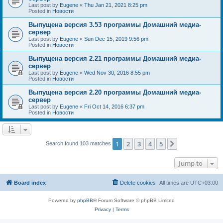
Last post by
Eugene
«
Thu Jan 21, 2021 8:25 pm
Posted in
Новости
Выпущена версия 3.53 программы Домашний медиа-
сервер
Last post by
Eugene
«
Sun Dec 15, 2019 9:56 pm
Posted in
Новости
Выпущена версия 2.21 программы Домашний медиа-
сервер
Last post by
Eugene
«
Wed Nov 30, 2016 8:55 pm
Posted in
Новости
Выпущена версия 2.20 программы Домашний медиа-
сервер
Last post by
Eugene
«
Fri Oct 14, 2016 6:37 pm
Posted in
Новости
1
2
3
4
5
Next
Search found 103 matches
Jump to
Board index
Delete cookies
All times are
UTC+03:00
Powered by
phpBB
® Forum Software © phpBB Limited
Privacy
|
Terms