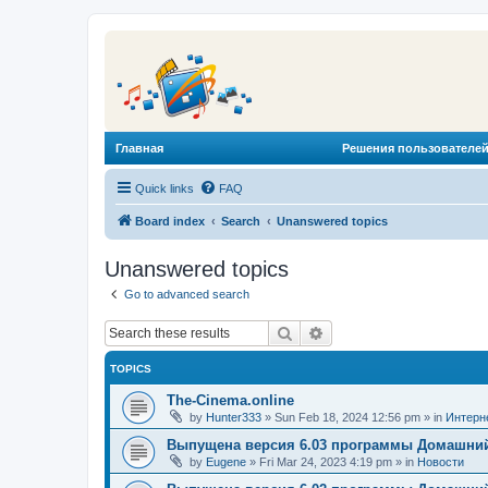
Главная
Решения пользователей
Quick links
FAQ
Board index
Search
Unanswered topics
Unanswered topics
Go to advanced search
Search
Advanced search
TOPICS
The-Cinema.online
by
Hunter333
»
Sun Feb 18, 2024 12:56 pm
» in
Интерн
Выпущена версия 6.03 программы Домашний
by
Eugene
»
Fri Mar 24, 2023 4:19 pm
» in
Новости