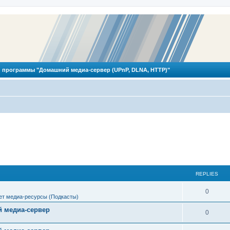
 программы "Домашний медиа-сервер (UPnP, DLNA, HTTP)"
REPLIES
R
0
ет медиа-ресурсы (Подкасты)
e
 медиа-сервер
R
0
p
e