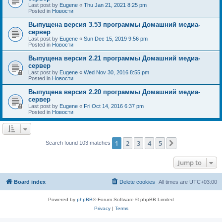
Last post by
Eugene
«
Thu Jan 21, 2021 8:25 pm
Posted in
Новости
Выпущена версия 3.53 программы Домашний медиа-
сервер
Last post by
Eugene
«
Sun Dec 15, 2019 9:56 pm
Posted in
Новости
Выпущена версия 2.21 программы Домашний медиа-
сервер
Last post by
Eugene
«
Wed Nov 30, 2016 8:55 pm
Posted in
Новости
Выпущена версия 2.20 программы Домашний медиа-
сервер
Last post by
Eugene
«
Fri Oct 14, 2016 6:37 pm
Posted in
Новости
1
2
3
4
5
Next
Search found 103 matches
Jump to
Board index
Delete cookies
All times are
UTC+03:00
Powered by
phpBB
® Forum Software © phpBB Limited
Privacy
|
Terms