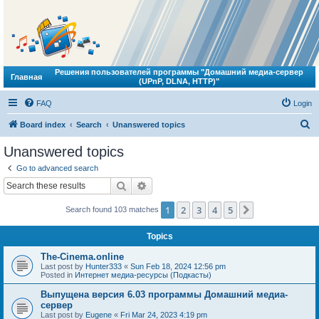
Решения пользователей программы "Домашний медиа-сервер
Главная
(UPnP, DLNA, HTTP)"
FAQ
Login
S
Board index
Search
Unanswered topics
e
Unanswered topics
a
Go to advanced search
r
Search
Advanced search
c
1
2
3
4
5
Next
Search found 103 matches
h
Topics
The-Cinema.online
Last post by
Hunter333
«
Sun Feb 18, 2024 12:56 pm
Posted in
Интернет медиа-ресурсы (Подкасты)
Выпущена версия 6.03 программы Домашний медиа-
сервер
Last post by
Eugene
«
Fri Mar 24, 2023 4:19 pm