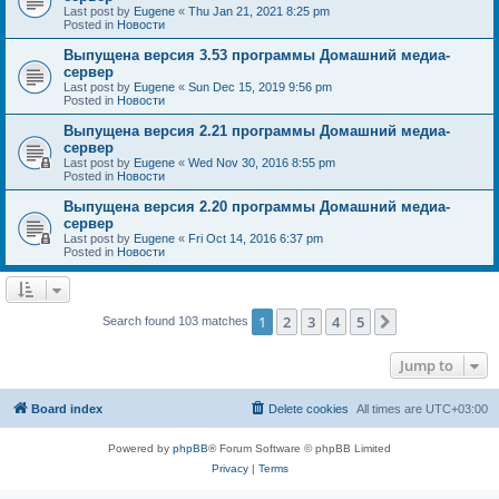
Last post by
Eugene
«
Thu Jan 21, 2021 8:25 pm
Posted in
Новости
Выпущена версия 3.53 программы Домашний медиа-
сервер
Last post by
Eugene
«
Sun Dec 15, 2019 9:56 pm
Posted in
Новости
Выпущена версия 2.21 программы Домашний медиа-
сервер
Last post by
Eugene
«
Wed Nov 30, 2016 8:55 pm
Posted in
Новости
Выпущена версия 2.20 программы Домашний медиа-
сервер
Last post by
Eugene
«
Fri Oct 14, 2016 6:37 pm
Posted in
Новости
1
2
3
4
5
Next
Search found 103 matches
Jump to
Board index
Delete cookies
All times are
UTC+03:00
Powered by
phpBB
® Forum Software © phpBB Limited
Privacy
|
Terms