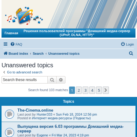
Решения пользователей программы "Домашний медиа-сервер
Главная
(UPnP, DLNA, HTTP)"
FAQ
Login
S
Board index
Search
Unanswered topics
e
Unanswered topics
a
Go to advanced search
r
Search
Advanced search
c
1
2
3
4
5
Next
Search found 103 matches
h
Topics
The-Cinema.online
Last post by
Hunter333
«
Sun Feb 18, 2024 12:56 pm
Posted in
Интернет медиа-ресурсы (Подкасты)
Выпущена версия 6.03 программы Домашний медиа-
сервер
Last post by
Eugene
«
Fri Mar 24, 2023 4:19 pm