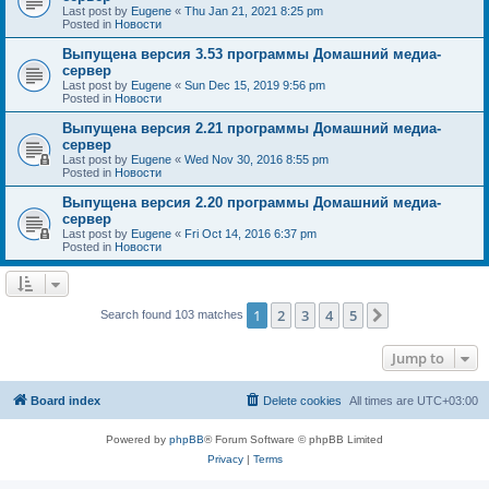
Last post by
Eugene
«
Thu Jan 21, 2021 8:25 pm
Posted in
Новости
Выпущена версия 3.53 программы Домашний медиа-
сервер
Last post by
Eugene
«
Sun Dec 15, 2019 9:56 pm
Posted in
Новости
Выпущена версия 2.21 программы Домашний медиа-
сервер
Last post by
Eugene
«
Wed Nov 30, 2016 8:55 pm
Posted in
Новости
Выпущена версия 2.20 программы Домашний медиа-
сервер
Last post by
Eugene
«
Fri Oct 14, 2016 6:37 pm
Posted in
Новости
1
2
3
4
5
Next
Search found 103 matches
Jump to
Board index
Delete cookies
All times are
UTC+03:00
Powered by
phpBB
® Forum Software © phpBB Limited
Privacy
|
Terms