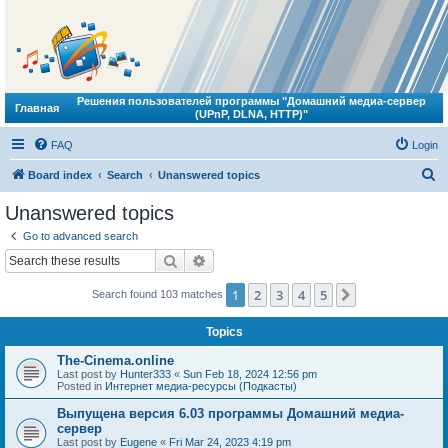
Решения пользователей программы "Домашний медиа-сервер
Главная
(UPnP, DLNA, HTTP)"
FAQ
Login
S
Board index
Search
Unanswered topics
e
Unanswered topics
a
Go to advanced search
r
Search
Advanced search
c
1
2
3
4
5
Next
Search found 103 matches
h
Topics
The-Cinema.online
Last post by
Hunter333
«
Sun Feb 18, 2024 12:56 pm
Posted in
Интернет медиа-ресурсы (Подкасты)
Выпущена версия 6.03 программы Домашний медиа-
сервер
Last post by
Eugene
«
Fri Mar 24, 2023 4:19 pm