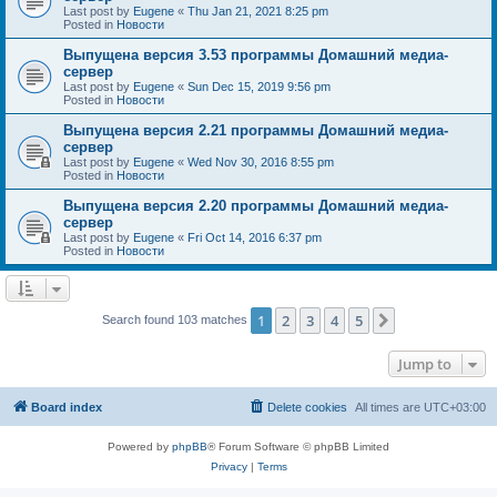
Last post by
Eugene
«
Thu Jan 21, 2021 8:25 pm
Posted in
Новости
Выпущена версия 3.53 программы Домашний медиа-
сервер
Last post by
Eugene
«
Sun Dec 15, 2019 9:56 pm
Posted in
Новости
Выпущена версия 2.21 программы Домашний медиа-
сервер
Last post by
Eugene
«
Wed Nov 30, 2016 8:55 pm
Posted in
Новости
Выпущена версия 2.20 программы Домашний медиа-
сервер
Last post by
Eugene
«
Fri Oct 14, 2016 6:37 pm
Posted in
Новости
1
2
3
4
5
Next
Search found 103 matches
Jump to
Board index
Delete cookies
All times are
UTC+03:00
Powered by
phpBB
® Forum Software © phpBB Limited
Privacy
|
Terms