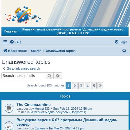
Решения пользователей программы "Домашний медиа-сервер
Главная
(UPnP, DLNA, HTTP)"
FAQ
Login
S
Board index
Search
Unanswered topics
e
Unanswered topics
a
Go to advanced search
r
Search
Advanced search
c
1
2
3
4
5
Next
Search found 103 matches
h
Topics
The-Cinema.online
Last post by
Hunter333
«
Sun Feb 18, 2024 12:56 pm
Posted in
Интернет медиа-ресурсы (Подкасты)
Выпущена версия 6.03 программы Домашний медиа-
сервер
Last post by
Eugene
«
Fri Mar 24, 2023 4:19 pm