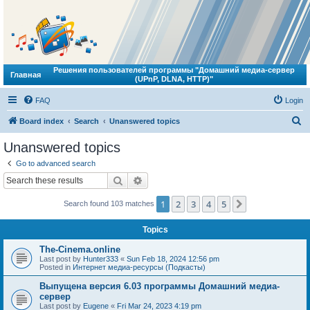
Решения пользователей программы "Домашний медиа-сервер
Главная
(UPnP, DLNA, HTTP)"
FAQ
Login
S
Board index
Search
Unanswered topics
e
Unanswered topics
a
Go to advanced search
r
Search
Advanced search
c
1
2
3
4
5
Next
Search found 103 matches
h
Topics
The-Cinema.online
Last post by
Hunter333
«
Sun Feb 18, 2024 12:56 pm
Posted in
Интернет медиа-ресурсы (Подкасты)
Выпущена версия 6.03 программы Домашний медиа-
сервер
Last post by
Eugene
«
Fri Mar 24, 2023 4:19 pm