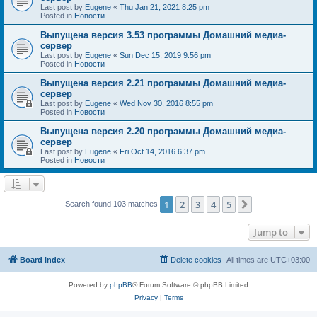
Last post by
Eugene
«
Thu Jan 21, 2021 8:25 pm
Posted in
Новости
Выпущена версия 3.53 программы Домашний медиа-
сервер
Last post by
Eugene
«
Sun Dec 15, 2019 9:56 pm
Posted in
Новости
Выпущена версия 2.21 программы Домашний медиа-
сервер
Last post by
Eugene
«
Wed Nov 30, 2016 8:55 pm
Posted in
Новости
Выпущена версия 2.20 программы Домашний медиа-
сервер
Last post by
Eugene
«
Fri Oct 14, 2016 6:37 pm
Posted in
Новости
1
2
3
4
5
Next
Search found 103 matches
Jump to
Board index
Delete cookies
All times are
UTC+03:00
Powered by
phpBB
® Forum Software © phpBB Limited
Privacy
|
Terms