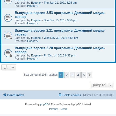
Last post by
Eugene
«
Thu Jan 21, 2021 8:25 pm
Posted in
Новости
Выпущена версия 3.53 программы Домашний медиа-
сервер
Last post by
Eugene
«
Sun Dec 15, 2019 9:56 pm
Posted in
Новости
Выпущена версия 2.21 программы Домашний медиа-
сервер
Last post by
Eugene
«
Wed Nov 30, 2016 8:55 pm
Posted in
Новости
Выпущена версия 2.20 программы Домашний медиа-
сервер
Last post by
Eugene
«
Fri Oct 14, 2016 6:37 pm
Posted in
Новости
1
2
3
4
5
Next
Search found 103 matches
Jump to
Board index
Delete cookies
All times are
UTC+03:00
Powered by
phpBB
® Forum Software © phpBB Limited
Privacy
|
Terms