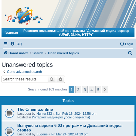
Решения пользователей программы "Домашний медиа-сервер
Главная
(UPnP, DLNA, HTTP)"
FAQ
Login
S
Board index
Search
Unanswered topics
e
Unanswered topics
a
Go to advanced search
r
Search
Advanced search
c
1
2
3
4
5
Next
Search found 103 matches
h
Topics
The-Cinema.online
Last post by
Hunter333
«
Sun Feb 18, 2024 12:56 pm
Posted in
Интернет медиа-ресурсы (Подкасты)
Выпущена версия 6.03 программы Домашний медиа-
сервер
Last post by
Eugene
«
Fri Mar 24, 2023 4:19 pm