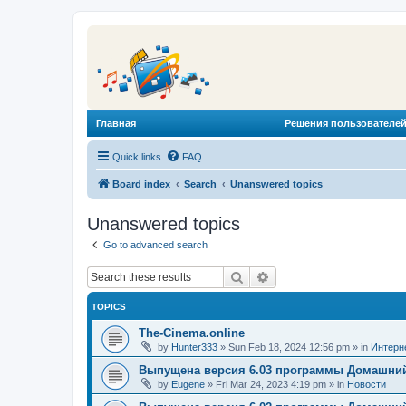
Главная
Решения пользователей
Quick links
FAQ
Board index
Search
Unanswered topics
Unanswered topics
Go to advanced search
Search
Advanced search
TOPICS
The-Cinema.online
by
Hunter333
»
Sun Feb 18, 2024 12:56 pm
» in
Интерн
Выпущена версия 6.03 программы Домашний
by
Eugene
»
Fri Mar 24, 2023 4:19 pm
» in
Новости