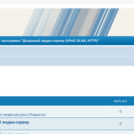
 программы "Домашний медиа-сервер (UPnP, DLNA, HTTP)"
REPLIES
R
0
ет медиа-ресурсы (Подкасты)
e
 медиа-сервер
R
0
p
e