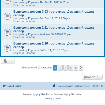
Last post by
Eugene
«
Thu Jan 21, 2021 8:25 pm
Posted in
Новости
Выпущена версия 3.53 программы Домашний медиа-
сервер
Last post by
Eugene
«
Sun Dec 15, 2019 9:56 pm
Posted in
Новости
Выпущена версия 2.21 программы Домашний медиа-
сервер
Last post by
Eugene
«
Wed Nov 30, 2016 8:55 pm
Posted in
Новости
Выпущена версия 2.20 программы Домашний медиа-
сервер
Last post by
Eugene
«
Fri Oct 14, 2016 6:37 pm
Posted in
Новости
1
2
3
4
5
Next
Search found 103 matches
Jump to
Board index
Delete cookies
All times are
UTC+03:00
Powered by
phpBB
® Forum Software © phpBB Limited
Privacy
|
Terms