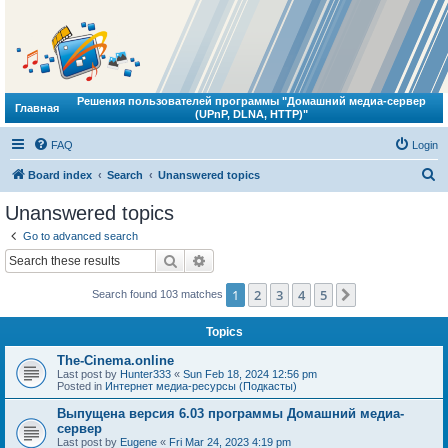
Решения пользователей программы "Домашний медиа-сервер
Главная
(UPnP, DLNA, HTTP)"
FAQ
Login
S
Board index
Search
Unanswered topics
e
Unanswered topics
a
Go to advanced search
r
Search
Advanced search
c
1
2
3
4
5
Next
Search found 103 matches
h
Topics
The-Cinema.online
Last post by
Hunter333
«
Sun Feb 18, 2024 12:56 pm
Posted in
Интернет медиа-ресурсы (Подкасты)
Выпущена версия 6.03 программы Домашний медиа-
сервер
Last post by
Eugene
«
Fri Mar 24, 2023 4:19 pm