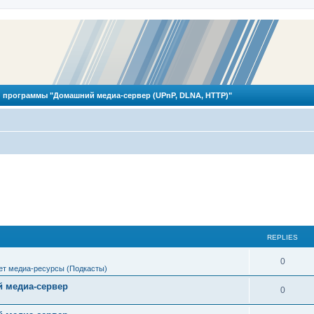
 программы "Домашний медиа-сервер (UPnP, DLNA, HTTP)"
REPLIES
R
0
ет медиа-ресурсы (Подкасты)
e
 медиа-сервер
R
0
p
e