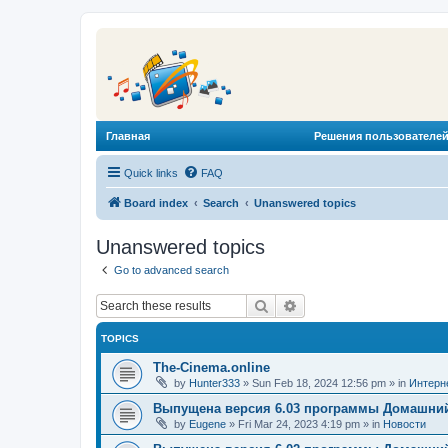
Главная
Решения пользователей
Quick links
FAQ
Board index
Search
Unanswered topics
Unanswered topics
Go to advanced search
Search
Advanced search
TOPICS
The-Cinema.online
by
Hunter333
»
Sun Feb 18, 2024 12:56 pm
» in
Интерн
Выпущена версия 6.03 программы Домашний
by
Eugene
»
Fri Mar 24, 2023 4:19 pm
» in
Новости