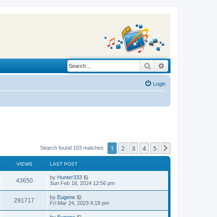
Search
Advanced search
Login
1
2
3
4
5
Next
Search found 103 matches
VIEWS
LAST POST
L
by
Hunter333
V
43650
a
Sun Feb 18, 2024 12:56 pm
s
i
t
L
by
Eugene
V
291717
p
a
Fri Mar 24, 2023 4:19 pm
e
o
s
s
i
t
L
by
Eugene