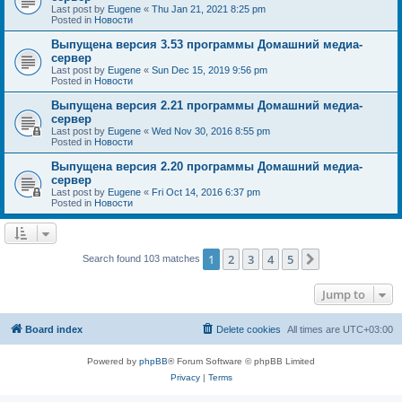
Last post by
Eugene
«
Thu Jan 21, 2021 8:25 pm
Posted in
Новости
Выпущена версия 3.53 программы Домашний медиа-
сервер
Last post by
Eugene
«
Sun Dec 15, 2019 9:56 pm
Posted in
Новости
Выпущена версия 2.21 программы Домашний медиа-
сервер
Last post by
Eugene
«
Wed Nov 30, 2016 8:55 pm
Posted in
Новости
Выпущена версия 2.20 программы Домашний медиа-
сервер
Last post by
Eugene
«
Fri Oct 14, 2016 6:37 pm
Posted in
Новости
1
2
3
4
5
Next
Search found 103 matches
Jump to
Board index
Delete cookies
All times are
UTC+03:00
Powered by
phpBB
® Forum Software © phpBB Limited
Privacy
|
Terms