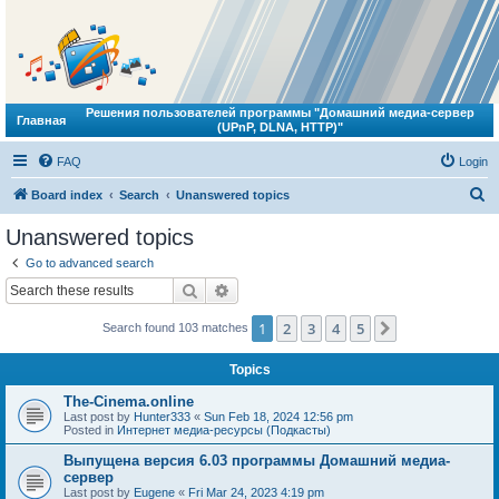
Решения пользователей программы "Домашний медиа-сервер
Главная
(UPnP, DLNA, HTTP)"
FAQ
Login
S
Board index
Search
Unanswered topics
e
Unanswered topics
a
Go to advanced search
r
Search
Advanced search
c
1
2
3
4
5
Next
Search found 103 matches
h
Topics
The-Cinema.online
Last post by
Hunter333
«
Sun Feb 18, 2024 12:56 pm
Posted in
Интернет медиа-ресурсы (Подкасты)
Выпущена версия 6.03 программы Домашний медиа-
сервер
Last post by
Eugene
«
Fri Mar 24, 2023 4:19 pm