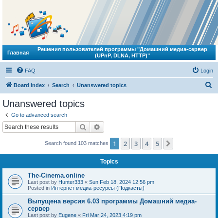
Решения пользователей программы "Домашний медиа-сервер
Главная
(UPnP, DLNA, HTTP)"
FAQ
Login
S
Board index
Search
Unanswered topics
e
Unanswered topics
a
Go to advanced search
r
Search
Advanced search
c
1
2
3
4
5
Next
Search found 103 matches
h
Topics
The-Cinema.online
Last post by
Hunter333
«
Sun Feb 18, 2024 12:56 pm
Posted in
Интернет медиа-ресурсы (Подкасты)
Выпущена версия 6.03 программы Домашний медиа-
сервер
Last post by
Eugene
«
Fri Mar 24, 2023 4:19 pm