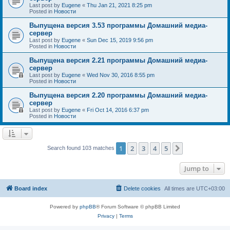
Last post by
Eugene
«
Thu Jan 21, 2021 8:25 pm
Posted in
Новости
Выпущена версия 3.53 программы Домашний медиа-
сервер
Last post by
Eugene
«
Sun Dec 15, 2019 9:56 pm
Posted in
Новости
Выпущена версия 2.21 программы Домашний медиа-
сервер
Last post by
Eugene
«
Wed Nov 30, 2016 8:55 pm
Posted in
Новости
Выпущена версия 2.20 программы Домашний медиа-
сервер
Last post by
Eugene
«
Fri Oct 14, 2016 6:37 pm
Posted in
Новости
1
2
3
4
5
Next
Search found 103 matches
Jump to
Board index
Delete cookies
All times are
UTC+03:00
Powered by
phpBB
® Forum Software © phpBB Limited
Privacy
|
Terms