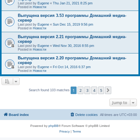
Last post by
Eugene
«
Thu Jan 21, 2021 8:25 pm
Posted in
Новости
Выпущена версия 3.53 программы Домашний медиа-
сервер
Last post by
Eugene
«
Sun Dec 15, 2019 9:56 pm
Posted in
Новости
Выпущена версия 2.21 программы Домашний медиа-
сервер
Last post by
Eugene
«
Wed Nov 30, 2016 8:55 pm
Posted in
Новости
Выпущена версия 2.20 программы Домашний медиа-
сервер
Last post by
Eugene
«
Fri Oct 14, 2016 6:37 pm
Posted in
Новости
1
2
3
4
5
Next
Search found 103 matches
Jump to
Board index
Delete cookies
All times are
UTC+03:00
Powered by
phpBB
® Forum Software © phpBB Limited
Privacy
|
Terms