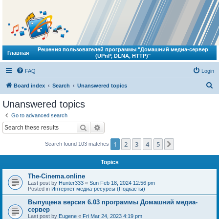
Решения пользователей программы "Домашний медиа-сервер
Главная
(UPnP, DLNA, HTTP)"
FAQ
Login
S
Board index
Search
Unanswered topics
e
Unanswered topics
a
Go to advanced search
r
Search
Advanced search
c
1
2
3
4
5
Next
Search found 103 matches
h
Topics
The-Cinema.online
Last post by
Hunter333
«
Sun Feb 18, 2024 12:56 pm
Posted in
Интернет медиа-ресурсы (Подкасты)
Выпущена версия 6.03 программы Домашний медиа-
сервер
Last post by
Eugene
«
Fri Mar 24, 2023 4:19 pm