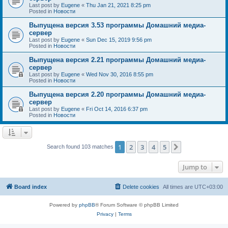
Last post by
Eugene
«
Thu Jan 21, 2021 8:25 pm
Posted in
Новости
Выпущена версия 3.53 программы Домашний медиа-
сервер
Last post by
Eugene
«
Sun Dec 15, 2019 9:56 pm
Posted in
Новости
Выпущена версия 2.21 программы Домашний медиа-
сервер
Last post by
Eugene
«
Wed Nov 30, 2016 8:55 pm
Posted in
Новости
Выпущена версия 2.20 программы Домашний медиа-
сервер
Last post by
Eugene
«
Fri Oct 14, 2016 6:37 pm
Posted in
Новости
1
2
3
4
5
Next
Search found 103 matches
Jump to
Board index
Delete cookies
All times are
UTC+03:00
Powered by
phpBB
® Forum Software © phpBB Limited
Privacy
|
Terms