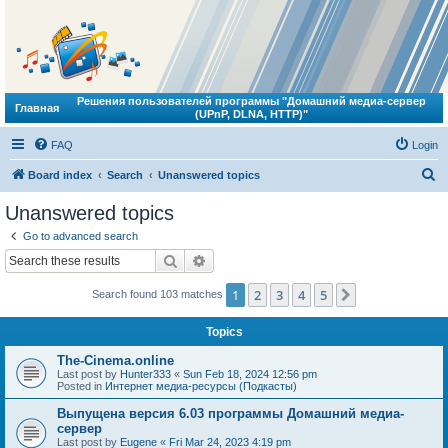
Решения пользователей программы "Домашний медиа-сервер
Главная
(UPnP, DLNA, HTTP)"
FAQ
Login
S
Board index
Search
Unanswered topics
e
Unanswered topics
a
Go to advanced search
r
Search
Advanced search
c
1
2
3
4
5
Next
Search found 103 matches
h
Topics
The-Cinema.online
Last post by
Hunter333
«
Sun Feb 18, 2024 12:56 pm
Posted in
Интернет медиа-ресурсы (Подкасты)
Выпущена версия 6.03 программы Домашний медиа-
сервер
Last post by
Eugene
«
Fri Mar 24, 2023 4:19 pm