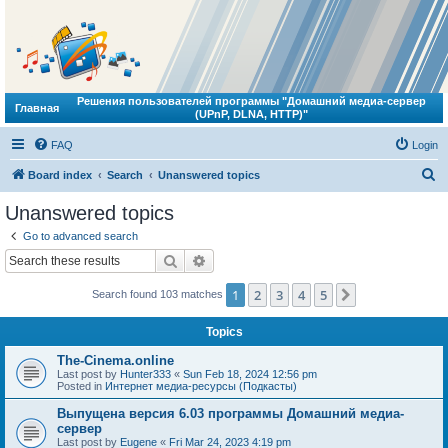
Решения пользователей программы "Домашний медиа-сервер
Главная
(UPnP, DLNA, HTTP)"
FAQ
Login
S
Board index
Search
Unanswered topics
e
Unanswered topics
a
Go to advanced search
r
Search
Advanced search
c
1
2
3
4
5
Next
Search found 103 matches
h
Topics
The-Cinema.online
Last post by
Hunter333
«
Sun Feb 18, 2024 12:56 pm
Posted in
Интернет медиа-ресурсы (Подкасты)
Выпущена версия 6.03 программы Домашний медиа-
сервер
Last post by
Eugene
«
Fri Mar 24, 2023 4:19 pm