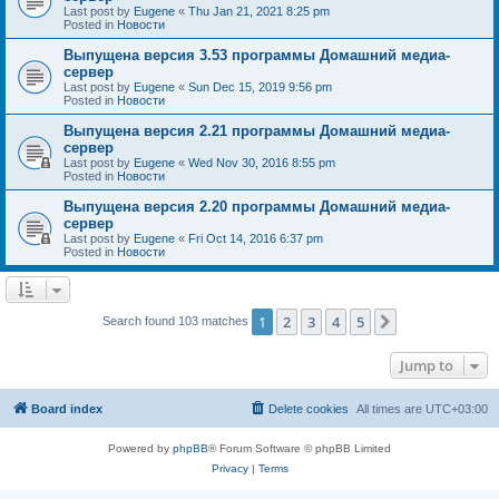
Last post by
Eugene
«
Thu Jan 21, 2021 8:25 pm
Posted in
Новости
Выпущена версия 3.53 программы Домашний медиа-
сервер
Last post by
Eugene
«
Sun Dec 15, 2019 9:56 pm
Posted in
Новости
Выпущена версия 2.21 программы Домашний медиа-
сервер
Last post by
Eugene
«
Wed Nov 30, 2016 8:55 pm
Posted in
Новости
Выпущена версия 2.20 программы Домашний медиа-
сервер
Last post by
Eugene
«
Fri Oct 14, 2016 6:37 pm
Posted in
Новости
1
2
3
4
5
Next
Search found 103 matches
Jump to
Board index
Delete cookies
All times are
UTC+03:00
Powered by
phpBB
® Forum Software © phpBB Limited
Privacy
|
Terms